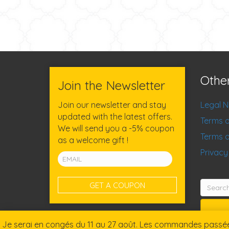
Othe
Join the Newsletter
Join our newsletter and stay
Legal N
updated with the latest offers.
Terms o
We will send you a -5% coupon
Terms o
as a welcome gift !
Privacy
Search
for:
Je serai en congés du 11 au 27 août. Les commandes passées 