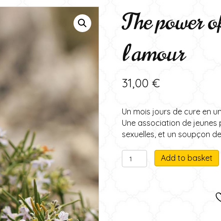
The power of
l’amour
31,00
€
Un mois jours de cure en un
Une association de jeunes p
sexuelles, et un soupçon 
The
Add to basket
power
l
of
love
-
La