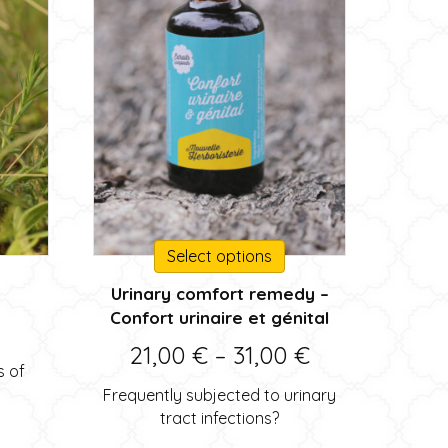
This
Select options
product
Urinary comfort remedy –
has
Confort urinaire et génital
multiple
variants.
Price
21,00
€
–
31,00
€
The
s of
range:
options
Frequently subjected to urinary
may
21,00 €
tract infections?
be