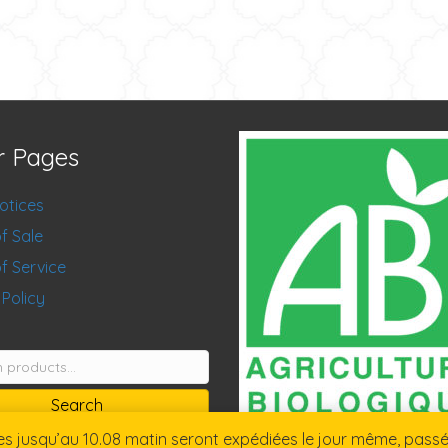
r Pages
otices
f Sale
f Service
 Policy
Search
jusqu’au 10.08 matin seront expédiées le jour même, passées