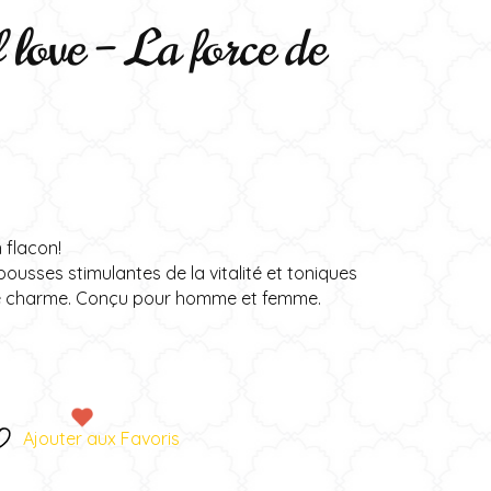
 love – La force de
 flacon!
ousses stimulantes de la vitalité et toniques
de charme. Conçu pour homme et femme.
A
t
e
Ajouter aux Favoris
r
n