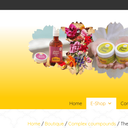
Home
E-Shop
Con
Home
/
Boutique
/
Complex coumpounds
/ The