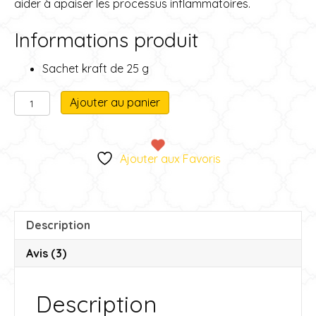
aider à apaiser les processus inflammatoires.
Informations produit
Sachet kraft de 25 g
quantité
A
Ajouter au panier
de
l
Tisane
t
du
e
Ajouter aux Favoris
pirate
r
n
a
t
Description
i
v
Avis (3)
e
:
Description