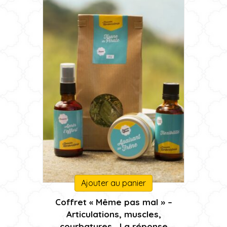
sur
37,00 €
la
page
du
produit
Ajouter au panier
Coffret « Même pas mal » –
Articulations, muscles,
courbatures… La réponse