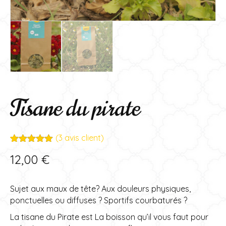
Tisane du pirate
(
3
avis client)
Noté
3
5.00
12,00
€
sur 5
basé sur
notations
client
Sujet aux maux de tête? Aux douleurs physiques,
ponctuelles ou diffuses ? Sportifs courbaturés ?
La tisane du Pirate est La boisson qu’il vous faut pour