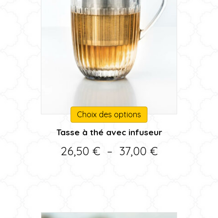
Ce
Choix des options
produit
Tasse à thé avec infuseur
a
plusieurs
Plage
26,50
€
–
37,00
€
variations.
de
Les
options
prix :
peuvent
26,50 €
être
choisies
à