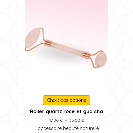
Ce
Choix des options
produit
Roller quartz rose et gua sha
a
plusieurs
Plage
17,00
€
–
35,00
€
variations.
de
L’accessoire beauté naturelle
prix :
Les