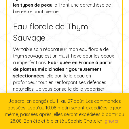
les types de peau
, offrant une parenthèse de
bien-être quotidienne.
Eau florale de Thym
Sauvage
Véritable soin réparateur, mon eau florale de
thym sauvage est un must-have pour les peaux
à imperfections.
Fabriquée en France à partir
de plantes médicinales rigoureusement
sélectionnées
, elle purifie la peau en
profondeur tout en renforçant ses défenses
naturelles. Je vous conseille de la vaporiser
matin et soir sur une peau propre.
Je serai en congés du 11 au 27 août. Les commandes
passées jusqu’au 10.08 matin seront expédiées le jour
Eau florale de Lavande
même, passées après, elles seront expédiées à partir du
28.08. Bon été et à bientôt, Sophie Chatelier
Ignorer
Ma précieuse eau florale de lavande fait partie
des soins corps les plus apaisants de ma