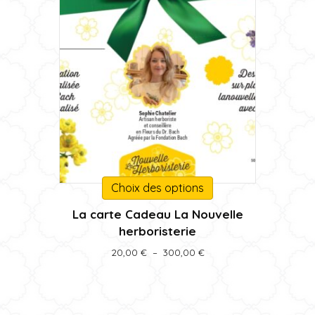
produit
Ce
Choix des options
produit
La carte Cadeau La Nouvelle
a
herboristerie
plusieurs
variations.
Plage
20,00
€
–
300,00
€
Les
de
prix :
options
20,00 €
peuvent
à
être