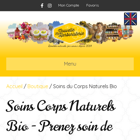
F
I
Mon Compte
Favoris
a
n
c
s
e
t
b
a
o
g
o
r
k
a
m
Menu
Accueil
/
Boutique
/ Soins du Corps Naturels Bio
Soins Corps Naturels
Bio - Prenez soin de