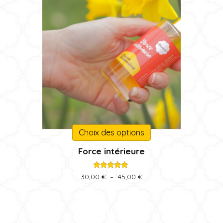
Ce
Choix des options
produit
Force intérieure
a
plusieurs
variations.
Note
Plage
30,00
€
–
45,00
€
5.00
de
Les
sur 5
prix :
options
30,00 €
peuvent
à
être