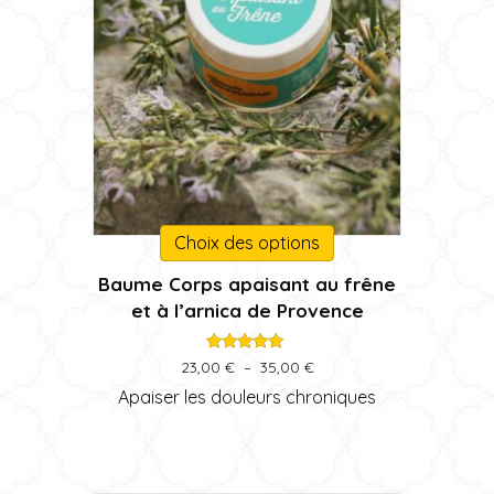
Ce
Choix des options
produit
Baume Corps apaisant au frêne
a
et à l’arnica de Provence
plusieurs
variations.
Les
Note
Plage
23,00
€
–
35,00
€
5.00
de
options
sur 5
Apaiser les douleurs chroniques
prix :
peuvent
23,00 €
être
à
choisies
35,00 €
sur