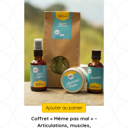
la
page
du
produit
Ajouter au panier
Coffret « Même pas mal » –
Articulations, muscles,