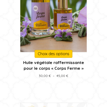
Ce
Choix des options
produit
Huile végétale raffermissante
a
pour le corps « Corps Ferme »
plusieurs
variations.
Plage
30,00
€
–
45,00
€
Les
de
prix :
options
30,00 €
peuvent
à
être
45,00 €
choisies