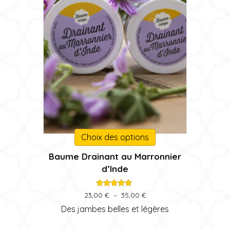
produit
Ce
Choix des options
produit
Baume Drainant au Marronnier
a
d’Inde
plusieurs
variations.
Les
Note
Plage
23,00
€
–
35,00
€
5.00
de
options
sur 5
Des jambes belles et légères
prix :
peuvent
23,00 €
être