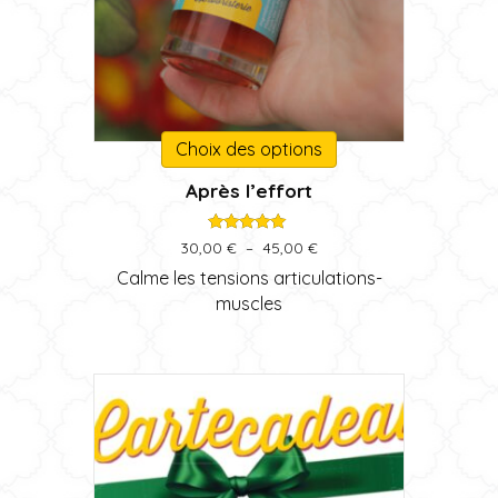
Ce
Choix des options
produit
Après l’effort
a
plusieurs
variations.
Note
Plage
30,00
€
–
45,00
€
5.00
de
Les
sur 5
Calme les tensions articulations-
prix :
options
muscles
30,00 €
peuvent
à
être
45,00 €
choisies
sur
la
page
du