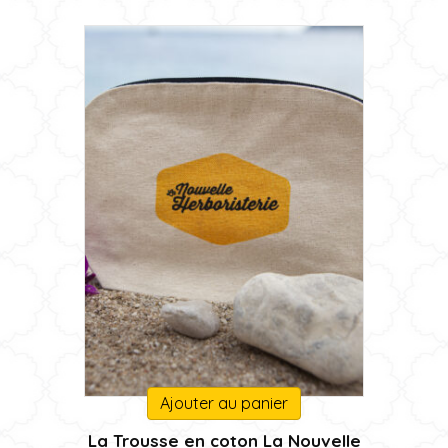
300,00 €
choisies
sur
la
page
du
produit
Ajouter au panier
La Trousse en coton La Nouvelle