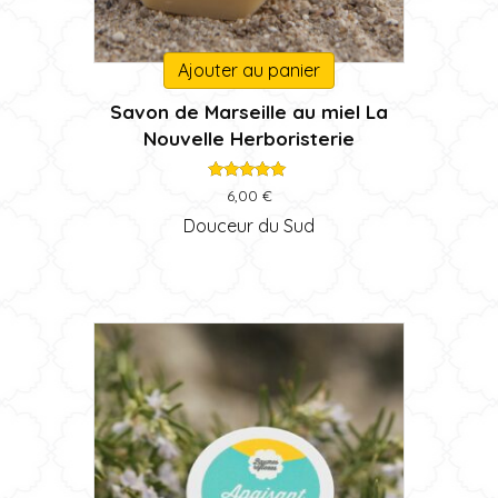
Ajouter au panier
Savon de Marseille au miel La
Nouvelle Herboristerie
Note
6,00
€
5.00
sur 5
Douceur du Sud