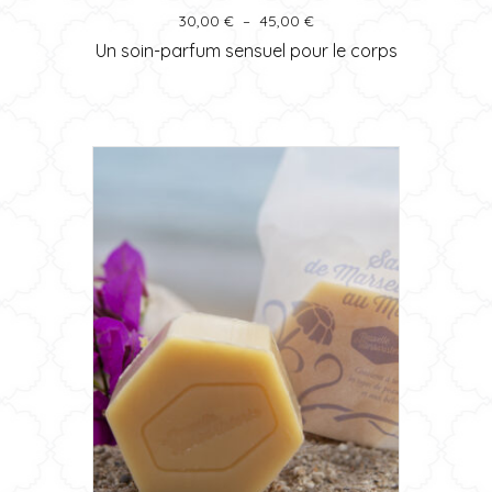
plusieurs
Plage
30,00
€
–
45,00
€
variations.
de
Un soin-parfum sensuel pour le corps
prix :
Les
30,00 €
options
à
peuvent
45,00 €
être
choisies
sur
la
page
du
produit