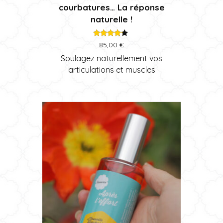
courbatures… La réponse
naturelle !
Note
85,00
€
4.00
sur 5
Soulagez naturellement vos
articulations et muscles