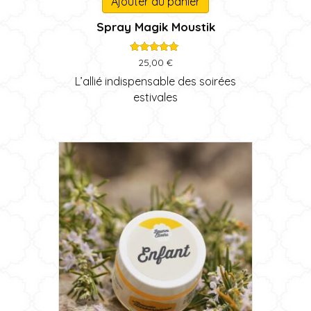
Ajouter au panier
Spray Magik Moustik
Note
25,00
€
5.00
sur 5
L’allié indispensable des soirées
estivales