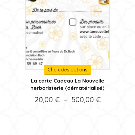
Ce
Choix des options
produit
La carte Cadeau La Nouvelle
a
herboristerie (dématérialisé)
plusieurs
variations.
Plage
20,00
€
–
500,00
€
Les
de
options
peuvent
prix :
être
20,00 €
choisies