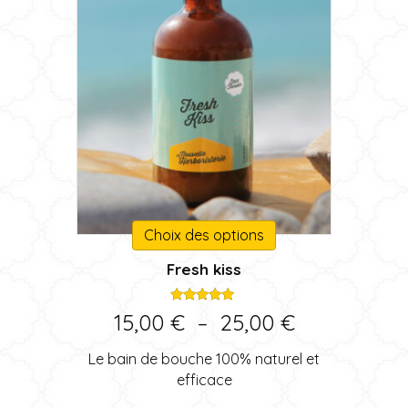
Ce
Choix des options
produit
Fresh kiss
a
plusieurs
variations.
Note
Plage
15,00
€
–
25,00
€
5.00
Les
sur 5
de
options
Le bain de bouche 100% naturel et
peuvent
prix :
efficace
être