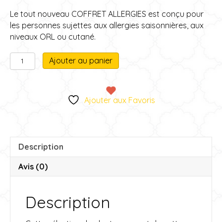
Le tout nouveau COFFRET ALLERGIES est conçu pour
les personnes sujettes aux allergies saisonnières, aux
niveaux ORL ou cutané.
quantité
A
Ajouter au panier
de
l
Coffret
t
Allergies
e
Ajouter aux Favoris
r
n
a
t
Description
i
v
Avis (0)
e
:
Description