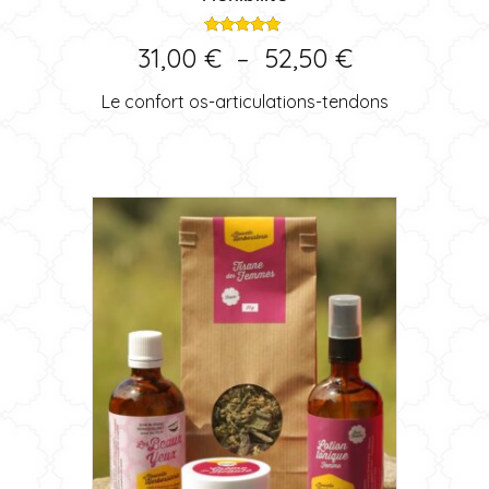
Note
Plage
31,00
€
–
52,50
€
5.00
sur 5
de
Le confort os-articulations-tendons
prix :
31,00 €
à
52,50 €