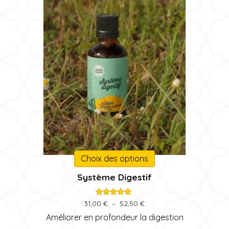
Ce
Choix des options
produit
Système Digestif
a
plusieurs
variations.
Note
Plage
31,00
€
–
52,50
€
5.00
de
Les
sur 5
Améliorer en profondeur la digestion
prix :
options