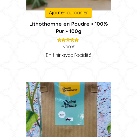
Ajouter au panier
Lithothamne en Poudre • 100%
Pur • 100g
Note
6,00
€
5.00
sur 5
En finir avec l’acidité