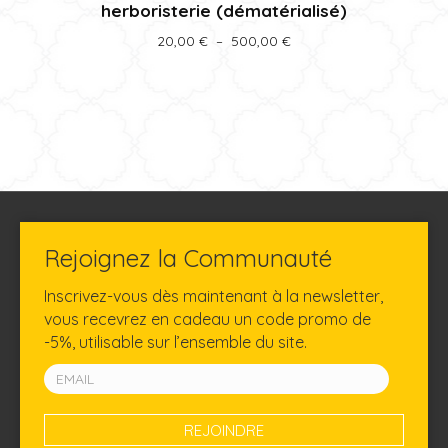
herboristerie (dématérialisé)
plusieurs
variations.
Plage
20,00
€
–
500,00
€
Les
de
prix :
options
20,00 €
peuvent
à
être
500,00 €
choisies
sur
la
page
du
Rejoignez la Communauté
produit
Inscrivez-vous dès maintenant à la newsletter,
vous recevrez en cadeau un code promo de
-5%, utilisable sur l’ensemble du site.