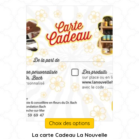
choisies
sur
la
page
du
produit
Ce
Choix des options
produit
La carte Cadeau La Nouvelle
a