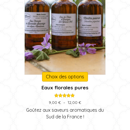
Ce
Choix des options
produit
Eaux florales pures
a
plusieurs
variations.
Note
Plage
9,00
€
–
12,00
€
5.00
de
Les
sur 5
Goûtez aux saveurs aromatiques du
prix :
options
Sud de la France !
9,00 €
peuvent
à
être
12,00 €