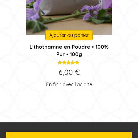
Ajouter au panier
Lithothamne en Poudre • 100%
Pur • 100g
Note
6,00
€
5.00
sur 5
En finir avec l’acidité