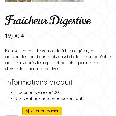
Fraicheur Digestive
19,00
€
Non seulement elle vous aide à bien digérer, en
activant les fonctions, mais aussi elle laisse un agréable
goût frais après les repas et peu ainsi permettre
d’éviter les sucreries nocives !
Informations produit
Flacon en verre de 100 ml
Convient aux adultes et aux enfants.
quantité
A
Ajouter au panier
de
l