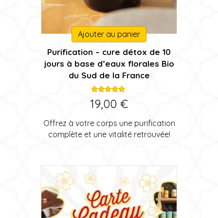
Ajouter au panier
Purification – cure détox de 10
jours à base d’eaux florales Bio
du Sud de la France
Note
19,00
€
5.00
sur 5
Offrez à votre corps une purification
complète et une vitalité retrouvée!