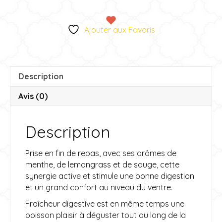
Fraicheur
t
Digestive
e
Ajouter aux Favoris
r
n
a
t
Description
i
v
Avis (0)
e
:
Description
Prise en fin de repas, avec ses arômes de
menthe, de lemongrass et de sauge, cette
synergie active et stimule une bonne digestion
et un grand confort au niveau du ventre.
Fraîcheur digestive est en même temps une
boisson plaisir à déguster tout au long de la