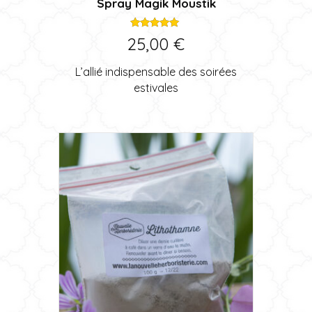
Spray Magik Moustik
Note
25,00
€
5.00
sur 5
L’allié indispensable des soirées
estivales