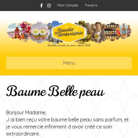
F
I
Mon Compte
Favoris
a
n
c
s
e
t
b
a
o
g
o
r
k
a
m
Menu
Baume Belle peau
Bonjour Madame,
J ai bien reçu votre baume belle peau sans parfum, et
je vous remercie infiniment d avoir créé ce soin
extraordinaire.