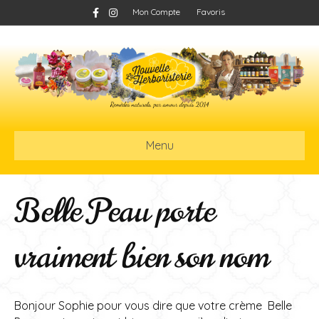
F
I
Mon Compte
Favoris
a
n
c
s
e
t
b
a
o
g
o
r
k
a
m
Menu
Belle Peau porte
vraiment bien son nom
Bonjour Sophie pour vous dire que votre crème Belle