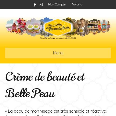
F
I
Mon Compte
Favoris
a
n
c
s
e
t
b
a
o
g
o
r
k
a
m
Menu
Crème de beauté et
Belle Peau
« La peau de mon visage est très sensible et réactive.