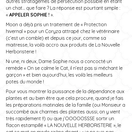
autres stratagèmes de persécution possible en étant
un chat… que faire ? La réponse est pourtant simple :
«
APPELER SOPHIE !
».
Moon a déjà pris un traitement de « Protection
hivernal » pour un Coryza attrapé chez le vétérinaire
(c’est un comble) et depuis ce jour, comme sa
maitresse, la voilà accro aux produits de La Nouvelle
Herboristerie !
Ni une, ni deux, Dame Sophie nous a concocté un
remède « On se calme le Cat, il n’est pas si méchant le
garçon » et bien aujourd’hui, les voilà les meilleurs
potes du monde !
Pour vous montrer la puissance de la dépendance aux
plantes et au bien être que cela procure, quand je fais
les préparations matinales de la famille (oui Monsieur a
succombé aux charmes des plantes aussi, on y vient
très rapidement !!) ou que j’OOOOOSSSE sortir un
flacon estampillé « LA NOUVELLE HERBORISTERIE », le
cat se met en mode sirène disant : « je ne suis pas