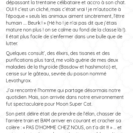
dépassant la trentaine célibataire et accro à son chat.
OUI !! c’est un cliché, mais c’était vrai ! je m’autocite à
l’époque « seuls les animaux aiment sincèrement, l’être
humain …. Beurk ! » (Hé ho ! je n’ai pas dit que j’étais
mature non plus ! on se calme au fond de la classe là !).
Il était plus facile de s’enfermer dans une bulle que de
lutter.
Quelques consult’, des élixirs, des tisanes et des
purifications plus tard, me voilà guérie de mes deux
maladies de la thyroïde (Basdow et hashimoto) et,
cerise sur le gâteau, sevrée du poison nommé
Levothyrox.
J’ai rencontré l’homme qui partage désormais notre
quotidien. Mais, son arrivée dans notre environnement
fut spectaculaire pour Moon Super Cat.
Son petit délire était de prendre de l’élan, chasser de
l’arrière train et BAM arriver en courant et cracher sa
colère : « PAS D’HOMME CHEZ NOUS, on t’a dit !!! » … et