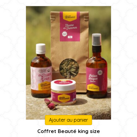
sur
à
la
16,50 €
page
du
produit
Ajouter au panier
Coffret Beauté king size