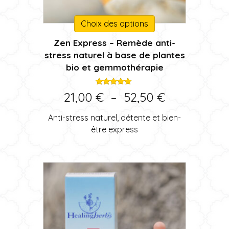
Ce
Choix des options
produit
Zen Express – Remède anti-
a
stress naturel à base de plantes
plusieurs
bio et gemmothérapie
variations.
Les
options
Note
Plage
21,00
€
–
52,50
€
5.00
peuvent
sur 5
de
être
Anti-stress naturel, détente et bien-
choisies
prix :
être express
sur
21,00 €
la
page
à
du
52,50 €
produit