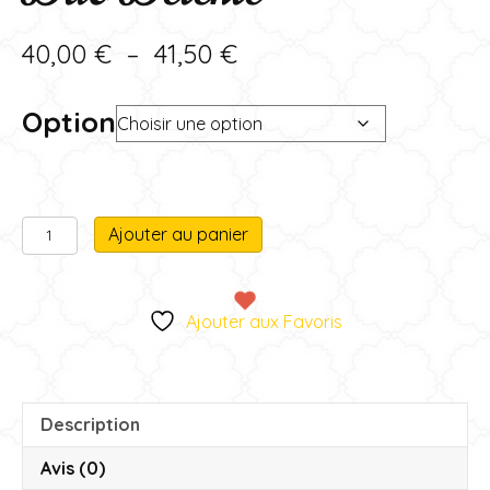
Plage
40,00
€
–
41,50
€
de
Option
prix :
40,00 €
à
quantité
A
41,50 €
Ajouter au panier
de
l
Duo
t
Détente
e
Ajouter aux Favoris
r
n
a
t
Description
i
v
Avis (0)
e