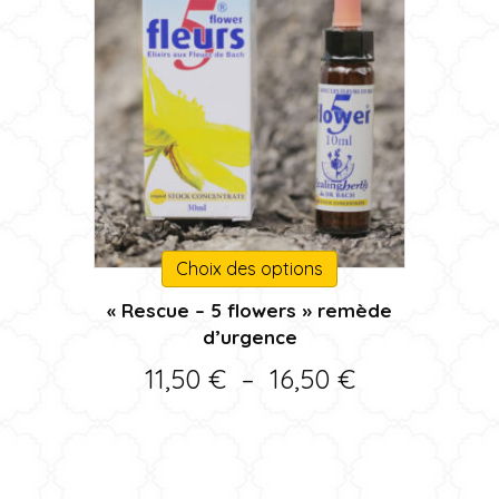
Ce
Choix des options
produit
« Rescue – 5 flowers » remède
a
d’urgence
plusieurs
variations.
Plage
11,50
€
–
16,50
€
Les
de
options
peuvent
prix :
être
11,50 €
choisies