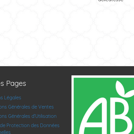
es Pages
s Légales
ons Générales de Ventes
ons Générales d’Utilisation
de Protection des Données
elles