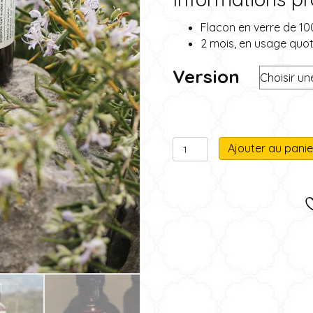
Flacon en verre de 1
2 mois, en usage quot
Version
quantité
Ajouter au panie
de
Lotion
tonique
Adolescents