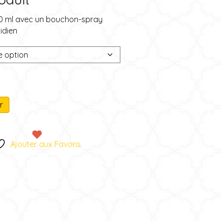
00 ml avec un bouchon-spray
idien
A
r
l
t
e
Ajouter aux Favoris
r
n
a
t
i
v
e