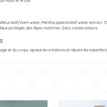
e matin et le soir.
ferus leaf/stem water, Mentha piperita leaf water extract. 10
ilieux protégés des Alpes martimes. Sans conservateurs.
s
ge et du corps, apaise les irritations et répare les imperfecti