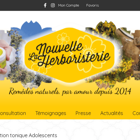
F
I
Mon Compte
Favoris
a
n
c
s
e
t
b
a
o
g
o
r
k
a
m
onsultation
Témoignages
Presse
Actualités
Co
tion tonique Adolescents