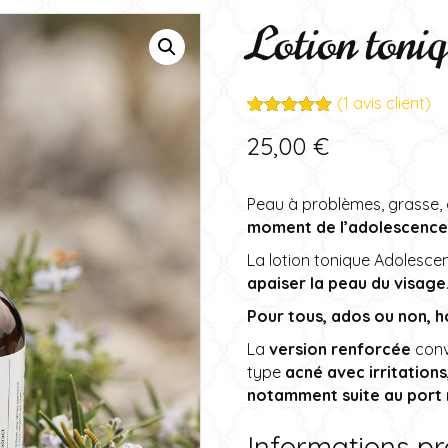
Lotion toni
(
1
avis client)
Noté
1
5.00
25,00
€
sur 5
basé sur
notation
client
Peau à problèmes, grasse, q
moment de l’adolescence
La lotion tonique Adolesce
apaiser la peau du visage
Pour tous, ados ou non,
La
version renforcée
conv
type
acné avec irritations
notamment suite au port
Informations pr