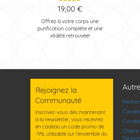
Note
19,00
€
5.00
sur 5
Offrez à votre corps une
purification complète et une
vitalité retrouvée!
Autr
Rejoignez la
Communauté
Mention
Conditi
Inscrivez-vous dès maintenant
à la newsletter, vous recevrez
Conditi
en cadeau un code promo de
Charte 
-5%, utilisable sur l’ensemble du
Personn