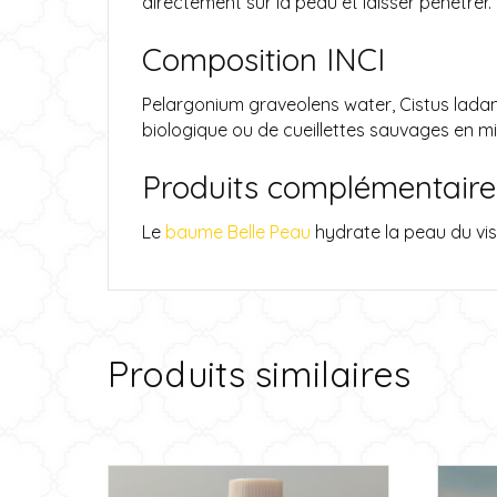
directement sur la peau et laisser pénétrer. L
Composition INCI
Pelargonium graveolens water, Cistus ladani
biologique ou de cueillettes sauvages en m
Produits complémentaire
Le
baume Belle Peau
hydrate la peau du visa
Produits similaires