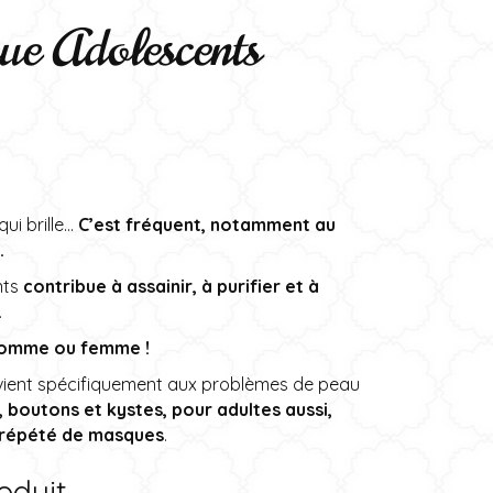
que Adolescents
ui brille…
C’est fréquent, notamment au
.
nts
contribue à assainir, à purifier et à
.
 homme ou femme !
ient spécifiquement aux problèmes de peau
, boutons et kystes, pour adultes aussi,
 répété de masques
.
oduit