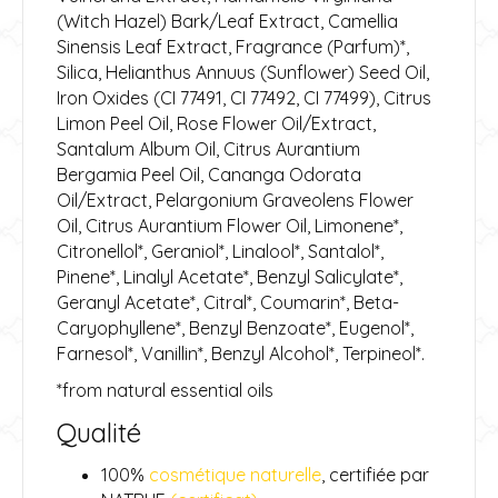
(Witch Hazel) Bark/Leaf Extract, Camellia
Sinensis Leaf Extract, Fragrance (Parfum)*,
Silica, Helianthus Annuus (Sunflower) Seed Oil,
Iron Oxides (CI 77491, CI 77492, CI 77499), Citrus
Limon Peel Oil, Rose Flower Oil/Extract,
Santalum Album Oil, Citrus Aurantium
Bergamia Peel Oil, Cananga Odorata
Oil/Extract, Pelargonium Graveolens Flower
Oil, Citrus Aurantium Flower Oil, Limonene*,
Citronellol*, Geraniol*, Linalool*, Santalol*,
Pinene*, Linalyl Acetate*, Benzyl Salicylate*,
Geranyl Acetate*, Citral*, Coumarin*, Beta-
Caryophyllene*, Benzyl Benzoate*, Eugenol*,
Farnesol*, Vanillin*, Benzyl Alcohol*, Terpineol*.
*from natural essential oils
Qualité
100%
cosmétique naturelle
, certifiée par