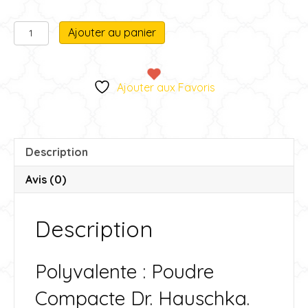
quantité
A
Ajouter au panier
de
l
Poudre
t
Compacte
e
Ajouter aux Favoris
r
n
a
t
Description
i
v
Avis (0)
e
:
Description
Polyvalente : Poudre
Compacte Dr. Hauschka.