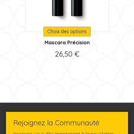
Ce
Choix des options
produit
Mascara Précision
a
plusieurs
26,50
€
variations.
Les
options
peuvent
être
choisies
sur
la
page
du
Rejoignez la Communauté
produit
Inscrivez-vous dès maintenant à la newsletter,