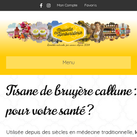
F
I
Mon Compte
Favoris
a
n
c
s
e
t
b
a
o
g
o
r
k
a
m
Menu
Tisane de bruyère callune :
pour votre santé ?
Utilisée depuis des siècles en médecine traditionnelle,