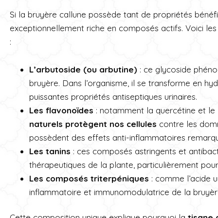
Si la bruyère callune possède tant de propriétés bénéf
exceptionnellement riche en composés actifs. Voici les 
:
L’arbutoside (ou arbutine)
: ce glycoside phéno
bruyère. Dans l’organisme, il se transforme en h
puissantes propriétés antiseptiques urinaires.
Les flavonoïdes
: notamment la quercétine et le
naturels protègent nos cellules
contre les domm
possèdent des effets anti-inflammatoires remarq
Les tanins
: ces composés astringents et antibact
thérapeutiques de la plante, particulièrement pour
Les composés triterpéniques
: comme l’acide urs
inflammatoire et immunomodulatrice de la bruyèr
Cette composition unique explique pourquoi la
tisane 