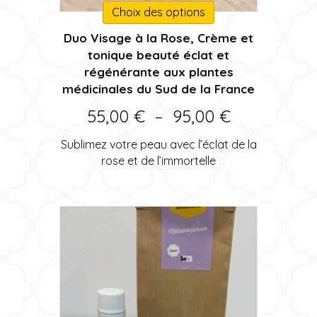
Ce
Choix des options
produit
Duo Visage à la Rose, Crème et
a
tonique beauté éclat et
plusieurs
régénérante aux plantes
variations.
médicinales du Sud de la France
Les
options
Plage
55,00
€
–
95,00
€
peuvent
de
être
Sublimez votre peau avec l’éclat de la
choisies
prix :
rose et de l’immortelle
sur
55,00 €
la
page
à
du
95,00 €
produit