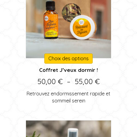
Ce
Choix des options
produit
Coffret J’veux dormir !
a
plusieurs
Plage
50,00
€
–
55,00
€
variations.
de
Les
Retrouvez endormissement rapide et
options
prix :
sommeil serein
peuvent
50,00 €
être
choisies
à
sur
55,00 €
la