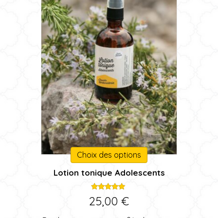
page
du
produit
Ce
Choix des options
produit
Lotion tonique Adolescents
a
plusieurs
variations.
Note
25,00
€
5.00
Les
sur 5