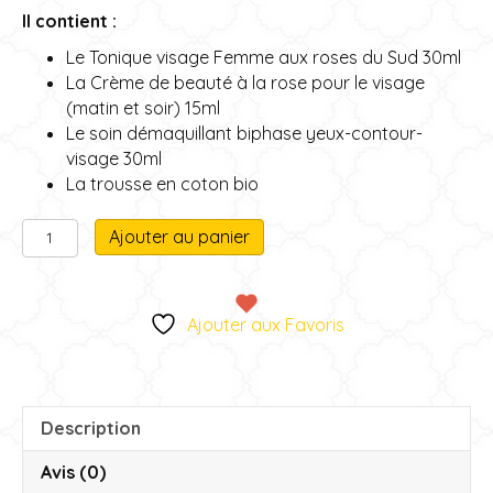
Il contient :
Le Tonique visage Femme aux roses du Sud 30ml
La Crème de beauté à la rose pour le visage
(matin et soir) 15ml
Le soin démaquillant biphase yeux-contour-
visage 30ml
La trousse en coton bio
quantité
A
Ajouter au panier
de
l
Coffret
t
Miniatures
e
Ajouter aux Favoris
Cosmétiques
r
visage
n
a
t
Description
i
v
Avis (0)
e