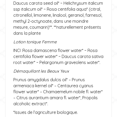
Daucus carota seed oil* ~ Helichrysum italicum
ssp italicum oil* ~ Rosa centifolia aqua* (citral,
citronellol, limonene, linalool, geraniol, farnesol,
methyl 2-octynoate, dans une moindre
mesure, coumarin)**. **naturellement présents
dans la plante
Lotion tonique Femme
INCI :Rosa damascena flower water* ~ Rosa
centifolia flower water* ~ Daucus carota sativa
root water* ~ Pelargonium graveolens water*.
Démaquillant les Beaux Yeux
Prunus amygdalus dulcis oil* – Prunus
armeniaca kernel oil* – Centaurea cyanus
flower water* – Chamaemelum nobile fl. water*
– Citrus aurantium amara fl. water*, Propolis
alcoholic extract*.
*Issues de l’agriculture biologique.