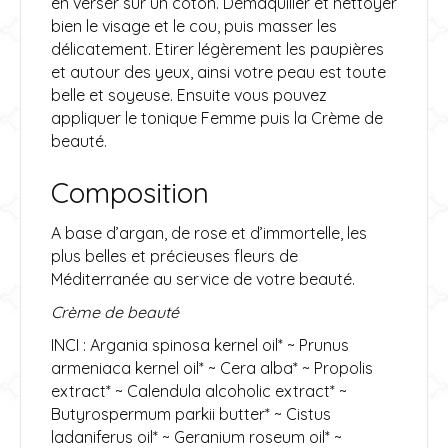
en verser sur un coton. Démaquiller et nettoyer
bien le visage et le cou, puis masser les
délicatement. Etirer légèrement les paupières
et autour des yeux, ainsi votre peau est toute
belle et soyeuse. Ensuite vous pouvez
appliquer le tonique Femme puis la Crème de
beauté.
Composition
A base d’argan, de rose et d’immortelle, les
plus belles et précieuses fleurs de
Méditerranée au service de votre beauté.
Crème de beauté
INCI : Argania spinosa kernel oil* ~ Prunus
armeniaca kernel oil* ~ Cera alba* ~ Propolis
extract* ~ Calendula alcoholic extract* ~
Butyrospermum parkii butter* ~ Cistus
ladaniferus oil* ~ Geranium roseum oil* ~