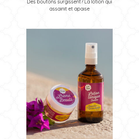
options
Des boutons surgissent? La lotion qui
peuvent
assainit et apaise
être
choisies
sur
la
page
du
produit