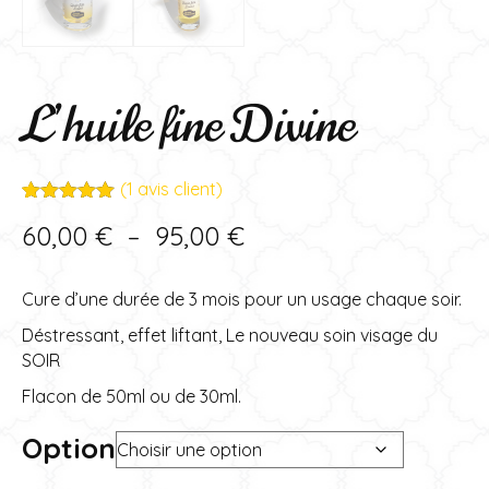
L’huile fine Divine
(
1
avis client)
Noté
1
5.00
Plage
60,00
€
–
95,00
€
sur 5
basé sur
de
notation
client
Cure d’une durée de 3 mois pour un usage chaque soir.
prix :
Déstressant, effet liftant, Le nouveau soin visage du
60,00 €
SOIR
à
Flacon de 50ml ou de 30ml.
95,00 €
Option