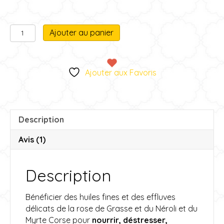
quantité
A
Ajouter au panier
de
l
L'huile
t
fine
e
Ajouter aux Favoris
Divine
r
n
a
t
Description
i
v
Avis (1)
e
:
Description
Bénéficier des huiles fines et des effluves
délicats de la rose de Grasse et du Néroli et du
Myrte Corse pour
nourrir, déstresser,