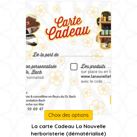
à
du
95,00 €
produit
Ce
Choix des options
produit
La carte Cadeau La Nouvelle
a
herboristerie (dématérialisé)
plusieurs