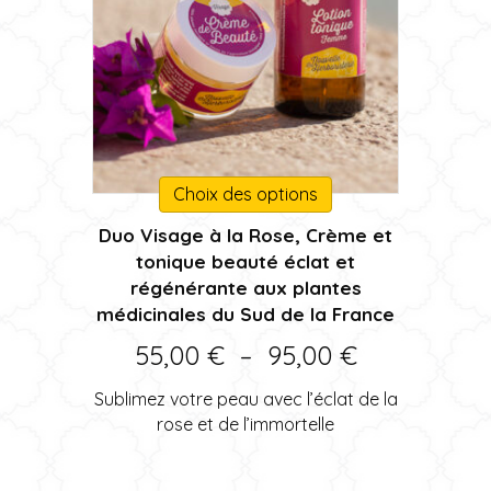
Ce
Choix des options
produit
Duo Visage à la Rose, Crème et
a
tonique beauté éclat et
plusieurs
régénérante aux plantes
variations.
médicinales du Sud de la France
Les
options
Plage
55,00
€
–
95,00
€
peuvent
de
être
Sublimez votre peau avec l’éclat de la
choisies
prix :
rose et de l’immortelle
sur
55,00 €
la
page