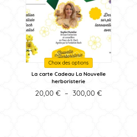
Ce
Choix des options
produit
La carte Cadeau La Nouvelle
a
herboristerie
plusieurs
variations.
Plage
20,00
€
–
300,00
€
Les
de
options
peuvent
prix :
être
20,00 €
choisies
sur
à