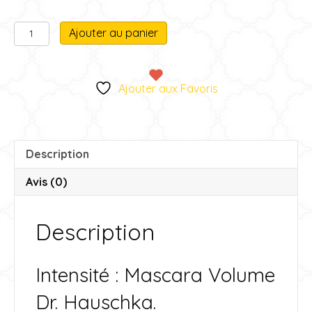
quantité
A
Ajouter au panier
de
l
Mascara
t
Volume
e
Ajouter aux Favoris
r
n
a
t
Description
i
v
Avis (0)
e
:
Description
Intensité : Mascara Volume
Dr. Hauschka.