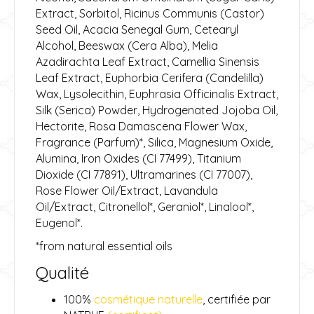
Extract, Sorbitol, Ricinus Communis (Castor)
Seed Oil, Acacia Senegal Gum, Cetearyl
Alcohol, Beeswax (Cera Alba), Melia
Azadirachta Leaf Extract, Camellia Sinensis
Leaf Extract, Euphorbia Cerifera (Candelilla)
Wax, Lysolecithin, Euphrasia Officinalis Extract,
Silk (Serica) Powder, Hydrogenated Jojoba Oil,
Hectorite, Rosa Damascena Flower Wax,
Fragrance (Parfum)*, Silica, Magnesium Oxide,
Alumina, Iron Oxides (CI 77499), Titanium
Dioxide (CI 77891), Ultramarines (CI 77007),
Rose Flower Oil/Extract, Lavandula
Oil/Extract, Citronellol*, Geraniol*, Linalool*,
Eugenol*.
*from natural essential oils
Qualité
100%
cosmétique naturelle
, certifiée par