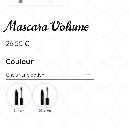
Mascara Volume
26,50
€
Couleur
01 noir
02 brun