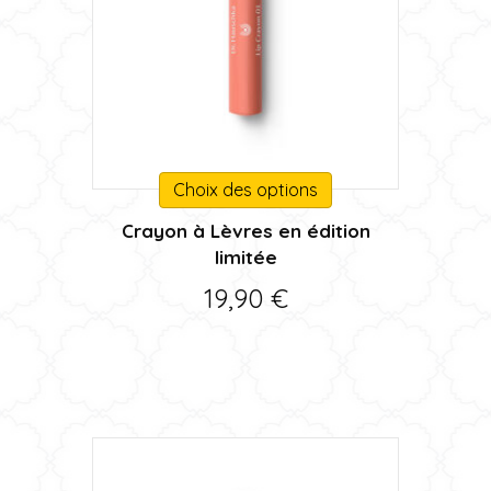
Ce
Choix des options
produit
Crayon à Lèvres en édition
a
limitée
plusieurs
variations.
19,90
€
Les
options
peuvent
être
choisies
sur
la
page