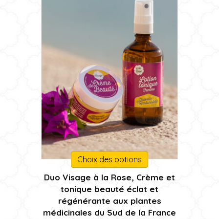
page
du
produit
Ce
Choix des options
produit
Duo Visage à la Rose, Crème et
a
tonique beauté éclat et
plusieurs
régénérante aux plantes
variations.
médicinales du Sud de la France
Les