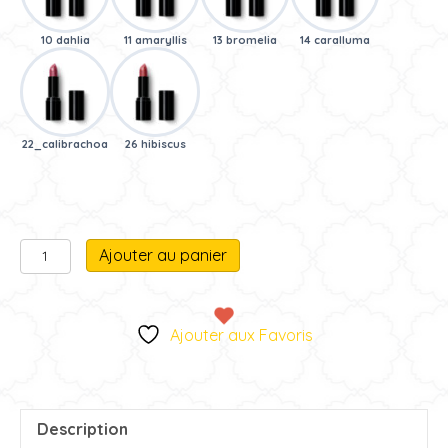
10 dahlia
11 amaryllis
13 bromelia
14 caralluma
22_calibrachoa
26 hibiscus
quantité
A
Ajouter au panier
de
l
Rouge
t
à
e
Ajouter aux Favoris
Lèvres
r
n
a
t
Description
i