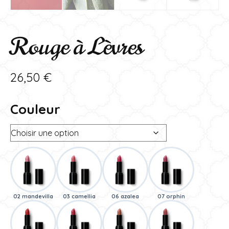
Rouge à Lèvres
26,50
€
Couleur
02 mandevilla
03 camellia
06 azalea
07 orphin