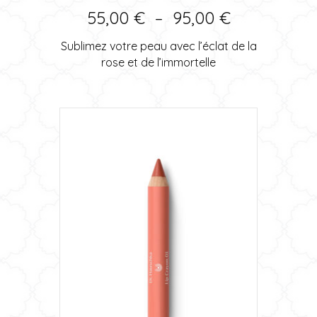
options
Plage
55,00
€
–
95,00
€
peuvent
de
être
Sublimez votre peau avec l’éclat de la
choisies
prix :
rose et de l’immortelle
sur
55,00 €
la
page
à
du
95,00 €
produit