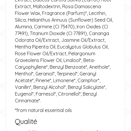
Extract, Maltodextrin, Rosa Damascena
Flower Wax, Fragrance (Parfum)*, Lecithin,
Silica, Helianthus Annuus (Sunflower) Seed Oil,
Alumina, Carmine (CI 75470), Iron Oxides (CI
77491), Titanium Dioxide (CI 77891), Cananga
Odorata Oil/Extract, Jasmine Oil/Extract,
Mentha Piperita Oil, Eucalyptus Globulus Oil,
Rose Flower Oil/Extract, Pelargonium
Graveolens Flower Oil, Linalool*, Beta-
Caryophyllene*, Benzyl Benzoate*, Anethole*,
Menthol*, Geraniol*, Terpineol*, Geranyl
Acetate*, Pinene*, Limonene*, Camphor*,
Vanillin*, Benzyl Alcohol*, Benzyl Salicylate*,
Eugenol*, Farnesol*, Citronellol*, Benzyl
Cinnamate*.
*from natural essential oils
Qualité