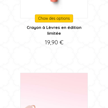
Ce
Choix des options
produit
Crayon à Lèvres en édition
a
limitée
plusieurs
variations.
19,90
€
Les
options
peuvent
être
choisies
sur
la
page
du
produit