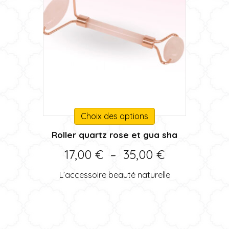
Ce
Choix des options
produit
Roller quartz rose et gua sha
a
plusieurs
Plage
17,00
€
–
35,00
€
variations.
de
Les
L’accessoire beauté naturelle
options
prix :
peuvent
17,00 €
être
choisies
à