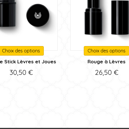
Ce
Choix des options
Choix des options
produit
 Stick Lèvres et Joues
Rouge à Lèvres
a
plusieurs
30,50
€
26,50
€
variations.
Les
options
peuvent
être
choisies
sur
la
page