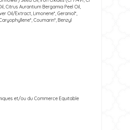
flower) Seed Oil, Iron Oxides (CI 77491, CI
Oil, Citrus Aurantium Bergamia Peel Oil,
r Oil/Extract, Limonene*, Geraniol*,
eta-Caryophyllene*, Coumarin*, Benzyl
namiques et/ou du Commerce Equitable