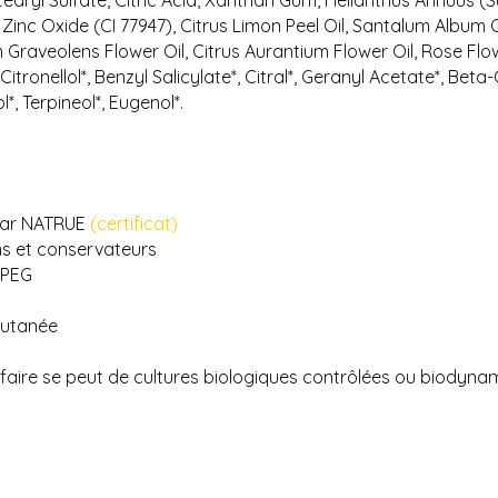
aryl Sulfate, Citric Acid, Xanthan Gum, Helianthus Annuus (Sun
, Zinc Oxide (CI 77947), Citrus Limon Peel Oil, Santalum Album 
aveolens Flower Oil, Citrus Aurantium Flower Oil, Rose Flowe
*, Citronellol*, Benzyl Salicylate*, Citral*, Geranyl Acetate*, B
l*, Terpineol*, Eugenol*.
 par NATRUE
(certificat)
ms et conservateurs
i PEG
cutanée
 faire se peut de cultures biologiques contrôlées ou biody