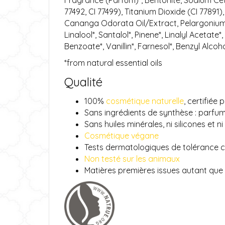
Fragrance (Parfum)*, Bentonite, Sodium Cete
77492, CI 77499), Titanium Dioxide (CI 77891)
Cananga Odorata Oil/Extract, Pelargonium Gr
Linalool*, Santalol*, Pinene*, Linalyl Acetate
Benzoate*, Vanillin*, Farnesol*, Benzyl Alcoho
*from natural essential oils
Qualité
100%
cosmétique naturelle
, certifiée
Sans ingrédients de synthèse : parfu
Sans huiles minérales, ni silicones et n
Cosmétique végane
Tests dermatologiques de tolérance 
Non testé sur les animaux
Matières premières issues autant que