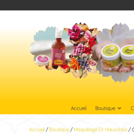
Accueil
Boutique
C
Accueil
/
Boutique
/
Maquillage Dr Hauschka
/ 