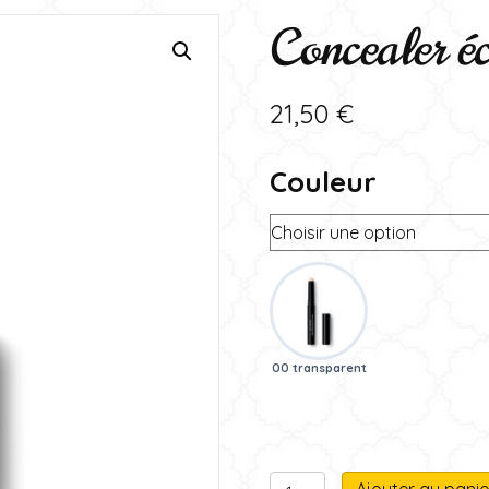
Concealer éc
21,50
€
Couleur
00 transparent
quantité