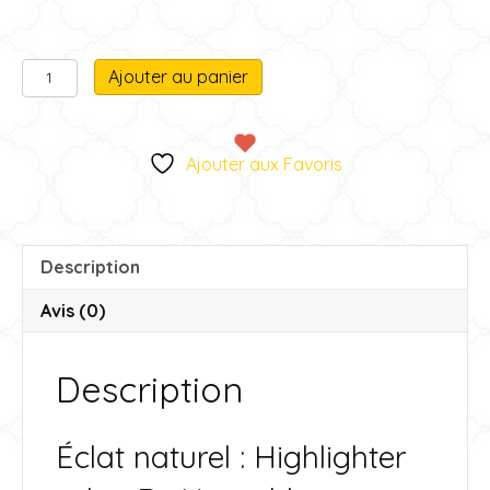
quantité
A
Ajouter au panier
de
l
Highlighter
t
e
Ajouter aux Favoris
r
n
a
t
Description
i
v
Avis (0)
e
:
Description
Éclat naturel : Highlighter