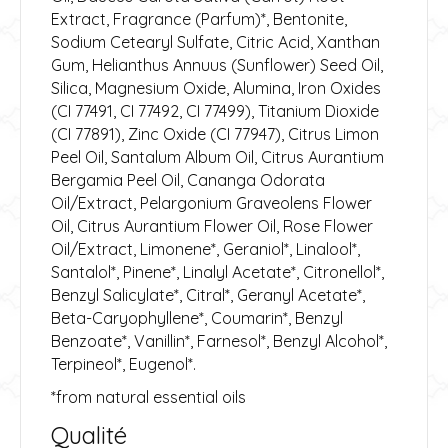
Extract, Fragrance (Parfum)*, Bentonite,
Sodium Cetearyl Sulfate, Citric Acid, Xanthan
Gum, Helianthus Annuus (Sunflower) Seed Oil,
Silica, Magnesium Oxide, Alumina, Iron Oxides
(CI 77491, CI 77492, CI 77499), Titanium Dioxide
(CI 77891), Zinc Oxide (CI 77947), Citrus Limon
Peel Oil, Santalum Album Oil, Citrus Aurantium
Bergamia Peel Oil, Cananga Odorata
Oil/Extract, Pelargonium Graveolens Flower
Oil, Citrus Aurantium Flower Oil, Rose Flower
Oil/Extract, Limonene*, Geraniol*, Linalool*,
Santalol*, Pinene*, Linalyl Acetate*, Citronellol*,
Benzyl Salicylate*, Citral*, Geranyl Acetate*,
Beta-Caryophyllene*, Coumarin*, Benzyl
Benzoate*, Vanillin*, Farnesol*, Benzyl Alcohol*,
Terpineol*, Eugenol*.
*from natural essential oils
Qualité