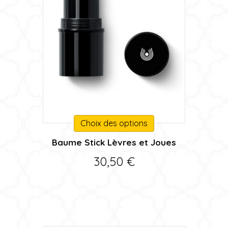
Ce
Choix des options
produit
Baume Stick Lèvres et Joues
a
plusieurs
30,50
€
variations.
Les
options
peuvent
être
choisies