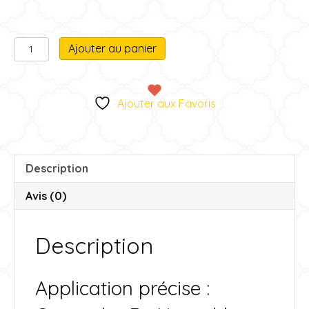
quantité
A
Ajouter au panier
de
l
Concealer
t
e
Ajouter aux Favoris
r
n
a
t
Description
i
v
Avis (0)
e
:
Description
Application précise :